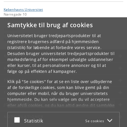
Københavns Universitet
Nørregade 10
1165 København K
Samtykke til brug af cookies
Kontakt:
KU Kommunikation
Universitetet bruger tredjepartsprodukter til at
kommunikation
@
adm
.
ku
.
dk
registrere brugernes adfærd på hjemmesiden
(statistik) for løbende at forbedre vores service.
Desuden bruger universitetet tredjepartsprodukter til
KØBENHAVNS UNIVERSITET
markedsføring af for eksempel udvalgte uddannelser
eller kurser, til at personalisere annoncer og til at
KONTAKT
følge op på effekten af kampagner.
SERVICES
Klik på "Se cookies" for at se en liste over udbyderne
af de forskellige cookies, som kan blive gemt på din
FOR STUDERENDE OG ANSATTE
computer eller mobil, når du bruger universitetets
hjemmeside. Du kan selv vælge om du vil acceptere
JOB OG KARRIERE
eller afslå cookies, og du kan altid ændre dit samtykke
under
Cookie- og privatlivspolitik
som du finder i
NØDSITUATIONER
bunden af hver side.
Acceptér eller afslå
Statistik
Se cookies