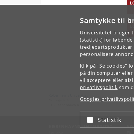
L
Samtykke til b
L
Universitetet bruger 
(statistik) for løbend
tredjepartsprodukter t
For
personalisere annonce
you
Emp
Klik på "Se cookies" f
på din computer eller
vil acceptere eller af
privatlivspolitik
som du
Københavns Universitet
Googles privatlivspoli
Nørregade 10
1165 København K
Statistik
Acceptér eller afslå
KØBENHAVNS UNIVERSITET
KO
Ledelse
Fin