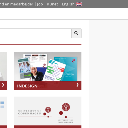
ind en medarbejder
Job
KUnet
English
INDESIGN