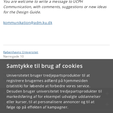
You are welcome to write a message to UCPH
Communication, with comments, suggestions or new ideas
for the Design Guide.
kommunikation@adm.ku.dk
Københavns Universitet
Nørregade 10
1165 København K
Samtykke til brug af cookies
Kontakt:
Kommunikation
Universitetet bruger tredjepartsprodukter til at
kommunikation
@
adm
.
ku
.
dk
registrere brugernes adfærd på hjemmesiden
(statistik) for løbende at forbedre vores service.
Desuden bruger universitetet tredjepartsprodukter til
KØBENHAVNS UNIVERSITET
markedsføring af for eksempel udvalgte uddannelser
eller kurser, til at personalisere annoncer og til at
KONTAKT
følge op på effekten af kampagner.