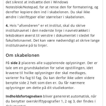
det sikrest at indsætte den i Windows
Notesblok/Notepad, for at rense den for formatering, og
derefter kopiere den ind i skabelonen. Du skal ikke
ændre i skrifttyper eller størrelser i skabelonen.
4.
Hvis "afsenderen" er et institut, skal du skrive
institutnavnet i den nederste linje i navnetrækket i
teksboksen øverst til venstre i dokumentet i stedet for
fakultetsnavnet. Det kan være nødvendigt at skrive lange
institutnavne på to linjer.
Om skabelonen
På
side 2
placeres alle supplerende oplysninger. Der er
tale om en grundskabelon for selve opstillingen, idet
kravene til hvilke oplysninger der skal medtages,
varierer fra fag til fag. Du kan derfor ikke uden videre
benytte side 2 helt som den er. Du får nærmere
oplysninger om dette på dit studiekontor.
Indholdsfortegnelsen
bliver genereret automatisk, når
du benytter overskrifttypografier 1, 2 og 3, der findes i