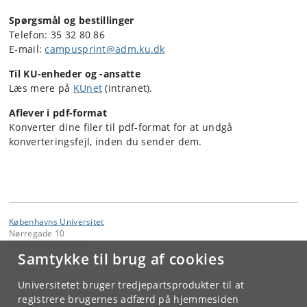
Spørgsmål og bestillinger
Telefon: 35 32 80 86
E-mail:
campusprint@adm.ku.dk
Til KU-enheder og -ansatte
Læs mere på
KUnet
(intranet).
Aflever i pdf-format
Konverter dine filer til pdf-format for at undgå
konverteringsfejl, inden du sender dem.
Københavns Universitet
Nørregade 10
1165 København K
Samtykke til brug af cookies
Kontakt:
Kommunikation
Universitetet bruger tredjepartsprodukter til at
kommunikation
@
adm
.
ku
.
dk
registrere brugernes adfærd på hjemmesiden