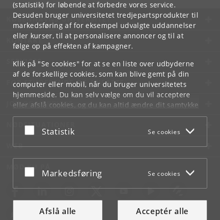
(statistik) for løbende at forbedre vores service.
Desuden bruger universitetet tredjepartsprodukter til
KØBENHAVNS UNIVERSITET
markedsføring af for eksempel udvalgte uddannelser
eller kurser, til at personalisere annoncer og til at
KONTAKT
følge op på effekten af kampagner.
SERVICES
Klik på "Se cookies" for at se en liste over udbyderne
af de forskellige cookies, som kan blive gemt på din
FOR STUDERENDE OG ANSATTE
computer eller mobil, når du bruger universitetets
hjemmeside. Du kan selv vælge om du vil acceptere
JOB OG KARRIERE
eller afslå cookies, og du kan altid ændre dit samtykke
under
Cookie- og privatlivspolitik
som du finder i
NØDSITUATIONER
bunden af hver side.
Acceptér eller afslå
Statistik
Se cookies
Googles privatlivspolitik
WEB
MØD KU PÅ
Acceptér eller afslå
Markedsføring
Se cookies
Afslå alle
Acceptér alle