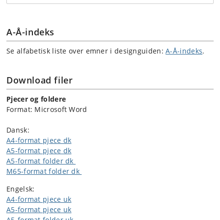
A-Å-indeks
Se alfabetisk liste over emner i designguiden:
A-Å-indeks
.
Download filer
Pjecer og foldere
Format: Microsoft Word
Dansk:
A4-format pjece dk
A5-format pjece dk
A5-format folder dk
M65-format folder dk
Engelsk:
A4-format pjece uk
A5-format pjece uk
A5-format folder uk