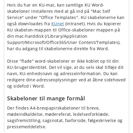
Hvis du har en KU-mac, kan samtlige KU Word-
skabeloner installeres med at gå ind på "Mac Self
Service" under "Office Templates". KU skabelonerne kan
også downloades fra
KUnet
(intranet). Hvis du kopierer
KU skabelon-mappen til Office-skabeloner mappen på
din mac-harddisk (/Library/Application
Support/Microsoft/Office365/User Content/Templates),
har du adgang til skabelonerne direkte fra Word.
Disse "flade" word-skabeloner er ikke koblet op til din
KU-brugeridentitet. Det vil sige, at du selv skal tilføje dit
navn, KU-enhedsnavn og adresseinformation. Du kan
redigere dine adresseoplysninger ved at åbne sidehoved
og sidefod i Word.
Skabeloner til mange formål
Der findes A4-brevpapirskabeloner til breve,
mødeindkaldelse, mødereferat, ledelsesforklæde,
sagsfremstilling, sagsnotat, faxforside, følgeskrivelse og
pressemeddelelse.