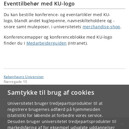
Eventtilbehør med KU-logo
Du kan bestille konference- og eventartikler med KU-
logo, blandt andet kuglepenne, navneskilteholdere og -
snore samt muleposer, i universitetets
merchandise-shop
.
Konferencemapper og konferenceblokke med KU-logo
finder du i
Medarbejderguiden
(intranet).
Københavns Universitet
Nørregade 10
1165 København K
Samtykke til brug af cookies
Kontakt:
Kommunikation
Universitetet bruger tredjepartsprodukter til at
kommunikation
@
adm
.
ku
.
dk
registrere brugernes adfærd på hjemmesiden
(statistik) for løbende at forbedre vores service.
Desuden bruger universitetet tredjepartsprodukter til
KØBENHAVNS UNIVERSITET
markedsføring af for eksempel udvalgte uddannelser