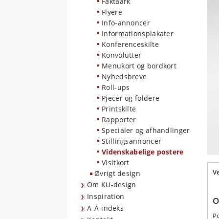
Faktaark
Flyere
Info-annoncer
Informationsplakater
Konferenceskilte
Konvolutter
Menukort og bordkort
Nyhedsbreve
Roll-ups
Pjecer og foldere
Printskilte
Rapporter
Specialer og afhandlinger
Stillingsannoncer
Videnskabelige postere
Visitkort
V
Øvrigt design
Om KU-design
Inspiration
O
A-Å-indeks
Po