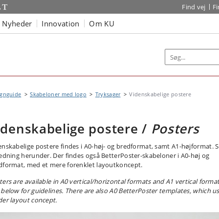
Find vej
F
Nyheder
Innovation
Om KU
ignguide
Skabeloner med logo
Tryksager
Videnskabelige postere
idenskabelige postere /
Posters
enskabelige postere findes i A0-høj- og bredformat, samt A1-højformat. 
ledning herunder. Der findes også BetterPoster-skabeloner i A0-høj og
dformat, med et mere forenklet layoutkoncept.
ters are available in A0 vertical/horizontal formats and A1 vertical format
 below for guidelines. There are also A0 BetterPoster templates, which u
der layout concept.