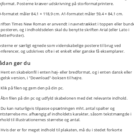
jformat. Posterne kræver udskrivning på storformatprintere.
-formatet måler 84,1 × 118,9 cm. A1-formatet måler 59,4 × 84,1 cm.
kriften Times New Roman er anvendt i navnetrækket i toppen eller bund
 posteren, og i indholdsdelen skal du benytte skriften Arial (eller Lato i
etterPoster).
sterne er særligt egnede som videnskabelige postere til brug ved
nferencer, og udskrives ofte i et enkelt eller ganske få eksemplarer.
ådan gør du
Hent en skabelonfil i enten høj- eller bredformat, og i enten dansk eller
gelsk version, i "Download"-boksen til højre.
Klik på filen og gem den på din pc.
Åbn filen på din pc og udfyld skabelonen med det relevante indhold.
Du kan naturligvis tilpasse opsætningen mht. antal spalter og
ntstørrelse mv. afhængig af indholdets karakter, såsom tekstmængde i
rhold til illustrationernes størrelse og antal.
Hvis der er for meget indhold til plakaten, må du i stedet forkorte