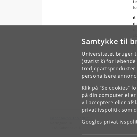
te
fo
6.
de
d
sk
Samtykke til b
7.
De
Universitetet bruger 
fo
(statistik) for løbend
tr
tredjepartsprodukter t
8.
personalisere annonce
Ca
Klik på "Se cookies" f
på din computer eller
vil acceptere eller af
privatlivspolitik
som du
Københavns Universitet
Googles privatlivspoli
Nørregade 10
1165 København K