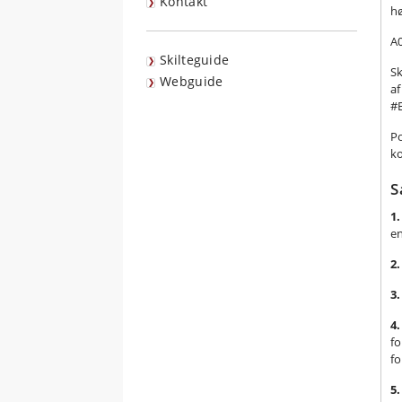
Kontakt
hø
A0
Skilteguide
S
Webguide
af
#B
Po
ko
S
1.
en
2.
3.
4.
fo
fo
5.