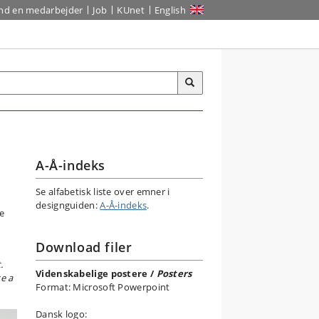
ind en medarbejder
Job
KUnet
English
A-Å-indeks
Se alfabetisk liste over emner i
designguiden:
A-Å-indeks
.
Se
Download filer
.
Videnskabelige postere /
Posters
se a
Format: Microsoft Powerpoint
Dansk logo: