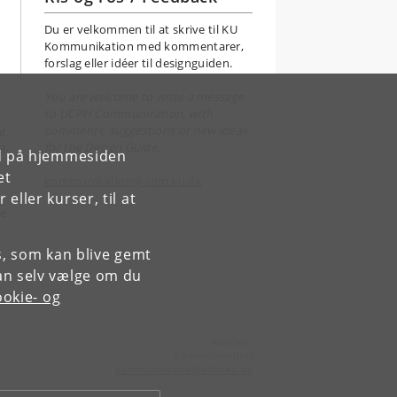
Du er velkommen til at skrive til KU
Kommunikation med kommentarer,
forslag eller idéer til designguiden.
You are welcome to write a message
to UCPH Communication, with
comments, suggestions or new ideas
t.
for the Design Guide.
3-
rd på hjemmesiden
et
kommunikation@adm.ku.dk
ller kurser, til at
re
es, som kan blive gemt
an selv vælge om du
okie- og
Kontakt:
Kommunikation
kommunikation
@
adm
.
ku
.
dk