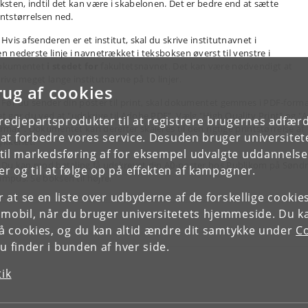
ksten, indtil det kan være i skabelonen. Det er bedre end at sætte
ntstørrelsen ned.
Hvis afsenderen er et institut, skal du skrive institutnavnet i
n nederste linje i navnetrækket i teksboksen øverst til venstre i
okumentet
i stedet for
fakultetsnavnet. Det kan være nødvendigt at
rive meget lange institutnavne på to linjer.
rug af cookies
Før du sender din poster til print, skal dokumentet gemmes i PDF-forma
t gør du ved at "udskrive til Adobe PDF". Vælg "High Quality Print" og "A
tredjepartsprodukter til at registrere brugernes adfæ
rmat". Dokumentet kan derefter skaleres til den rigtige printstørrelse af
e at forbedre vores service. Desuden bruger universitet
ykkeriet.
il markedsføring af for eksempel udvalgte uddannelser e
Du kan mod betaling få udskrevet din A0-poster hos Publikom på Sønd
r og til at følge op på effekten af kampagner.
mpus. Se boksen til højre.
or at se en liste over udbyderne af de forskellige cooki
 mobil, når du bruger universitetets hjemmeside. Du k
slå cookies, og du kan altid ændre dit samtykke under
Co
 finder i bunden af hver side.
tik