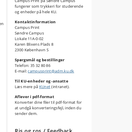
Campus Print på Søndre Campus
fungerer som trykkeri for studerende
og enheder på hele KU.
Kontaktinformation
en
Campus Print
Søndre Campus
Lokale 11A-0-02
Karen Blixens Plads 8
2300 København S
Spørgsmål og bestillinger
Telefon: 35 32 80 86
E-mail:
campusprint@adm.ku.dk
Til KU-enheder og -ansatte
Læs mere på
KUnet
(intranet).
Aflever i pdf-format
Konverter dine filer til pdf-format for
at undgå konverteringsfejl, inden du
sender dem.
Ris og ros / Feedback