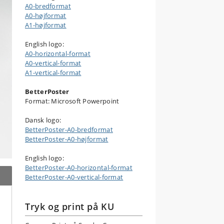
A0-bredformat
A0-højformat
A1-højformat
English logo:
A0-horizontal-format
A0-vertical-format
A1-vertical-format
BetterPoster
Format: Microsoft Powerpoint
Dansk logo:
BetterPoster-A0-bredformat
BetterPoster-A0-højformat
English logo:
BetterPoster-A0-horizontal-format
BetterPoster-A0-vertical-format
Tryk og print på KU