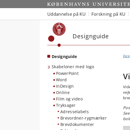
Start
Uddannelse på KU
Forskning på KU
Designguide
Designguide
Des
Skabeloner med logo
PowerPoint
V
Word
InDesign
Vid
Online
vej
bre
Film og video
Tryksager
Pos
Adresselabels
See
Brevordner-rygmærker
bol
Brevdokumenter