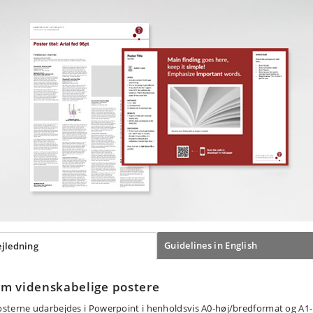
Guidelines in English
ejledning
m videnskabelige postere
sterne udarbejdes i Powerpoint i henholdsvis A0-høj/bredformat og A1-