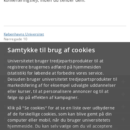
konverteringsfejl, inden du sender dem.
Københavns Universitet
Nørregade 10
1165 København K
Samtykke til brug af cookies
Kontakt:
Kommunikation
Universitetet bruger tredjepartsprodukter til at
kommunikation
@
adm
.
ku
.
dk
registrere brugernes adfærd på hjemmesiden
(statistik) for løbende at forbedre vores service.
Desuden bruger universitetet tredjepartsprodukter til
KØBENHAVNS UNIVERSITET
markedsføring af for eksempel udvalgte uddannelser
eller kurser, til at personalisere annoncer og til at
KONTAKT
følge op på effekten af kampagner.
SERVICES
Klik på "Se cookies" for at se en liste over udbyderne
af de forskellige cookies, som kan blive gemt på din
FOR STUDERENDE OG ANSATTE
computer eller mobil, når du bruger universitetets
hjemmeside. Du kan selv vælge om du vil acceptere